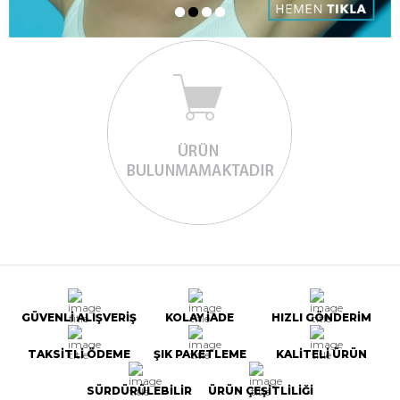
GÜVENLİ ALIŞVERİŞ
KOLAY İADE
HIZLI GÖNDERİM
TAKSİTLİ ÖDEME
ŞIK PAKETLEME
KALİTELİ ÜRÜN
SÜRDÜRÜLEBİLİR
ÜRÜN ÇEŞİTLİLİĞİ