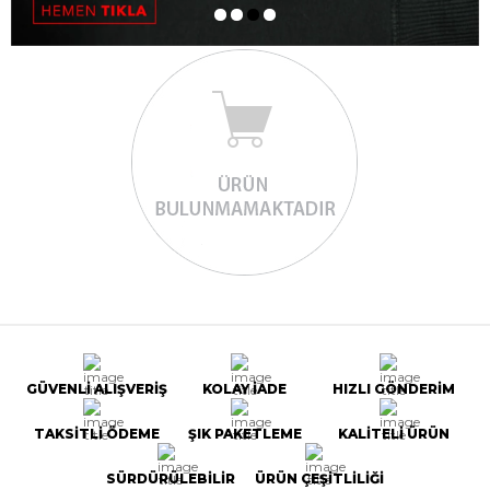
GÜVENLİ ALIŞVERİŞ
KOLAY İADE
HIZLI GÖNDERİM
TAKSİTLİ ÖDEME
ŞIK PAKETLEME
KALİTELİ ÜRÜN
SÜRDÜRÜLEBİLİR
ÜRÜN ÇEŞİTLİLİĞİ