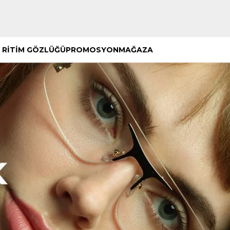
Hemen Keşfet
Hemen Keşfet
 RİTİM GÖZLÜĞÜ
PROMOSYON
MAĞAZA