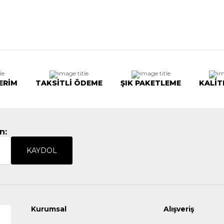
ERİM
TAKSİTLİ ÖDEME
ŞIK PAKETLEME
KALİT
n:
KAYDOL
Kurumsal
Alışveriş