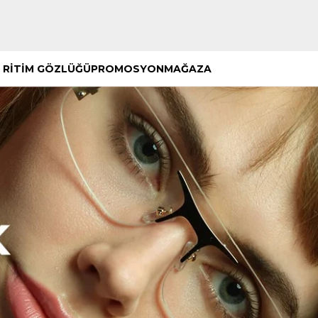
Hemen Keşfet
Hemen Keşfet
 RİTİM GÖZLÜĞÜ
PROMOSYON
MAĞAZA