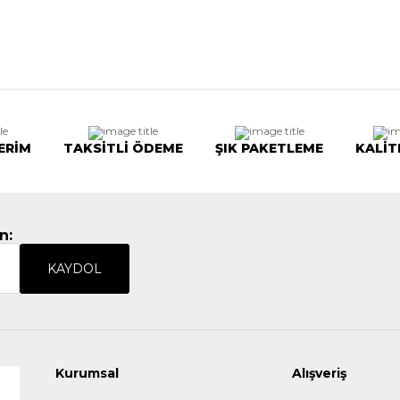
ERİM
TAKSİTLİ ÖDEME
ŞIK PAKETLEME
KALİT
n:
KAYDOL
Kurumsal
Alışveriş