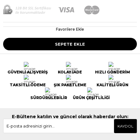
Favorilere Ekle
GÜVENLİ ALIŞVERİŞ
KOLAY İADE
HIZLI GÖNDERİM
TAKSİTLİ ÖDEME
ŞIK PAKETLEME
KALİTELİ ÜRÜN
SÜRDÜRÜLEBİLİR
ÜRÜN ÇEŞİTLİLİĞİ
E-Bültene katılın ve güncel olarak haberdar olun:
KAYDOL