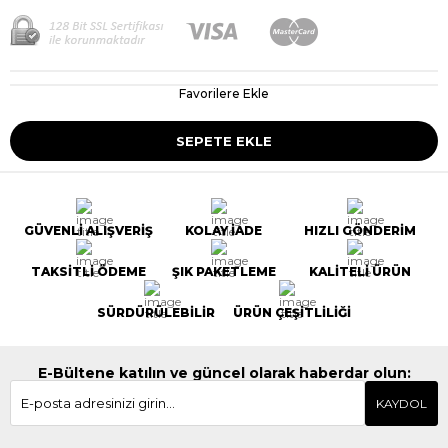
Favorilere Ekle
GÜVENLİ ALIŞVERİŞ
KOLAY İADE
HIZLI GÖNDERİM
TAKSİTLİ ÖDEME
ŞIK PAKETLEME
KALİTELİ ÜRÜN
SÜRDÜRÜLEBİLİR
ÜRÜN ÇEŞİTLİLİĞİ
E-Bültene katılın ve güncel olarak haberdar olun:
KAYDOL