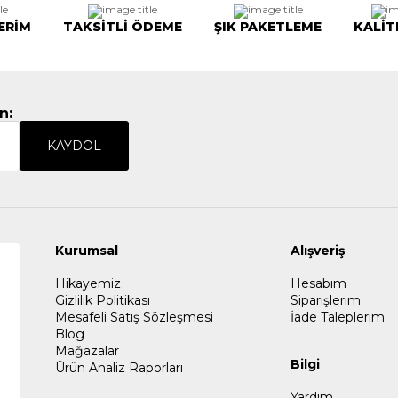
ERİM
TAKSİTLİ ÖDEME
ŞIK PAKETLEME
KALİT
n:
KAYDOL
Kurumsal
Alışveriş
Hikayemiz
Hesabım
Gizlilik Politikası
Siparişlerim
Mesafeli Satış Sözleşmesi
İade Taleplerim
Blog
Mağazalar
Bilgi
Ürün Analiz Raporları
Yardım