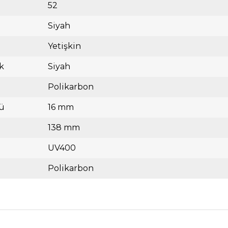
52
Siyah
Yetişkin
k
Siyah
Polikarbon
ü
16 mm
138 mm
UV400
Polikarbon