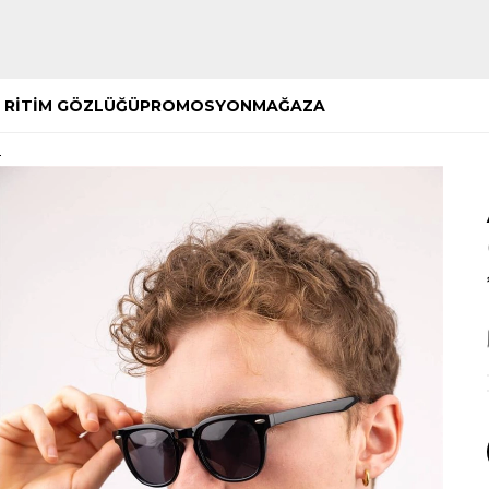
Hemen Keşfet
Hemen Keşfet
 RİTİM GÖZLÜĞÜ
PROMOSYON
MAĞAZA
ü