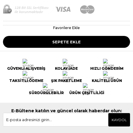
Favorilere Ekle
GÜVENLİ ALIŞVERİŞ
KOLAY İADE
HIZLI GÖNDERİM
TAKSİTLİ ÖDEME
ŞIK PAKETLEME
KALİTELİ ÜRÜN
SÜRDÜRÜLEBİLİR
ÜRÜN ÇEŞİTLİLİĞİ
E-Bültene katılın ve güncel olarak haberdar olun:
KAYDOL