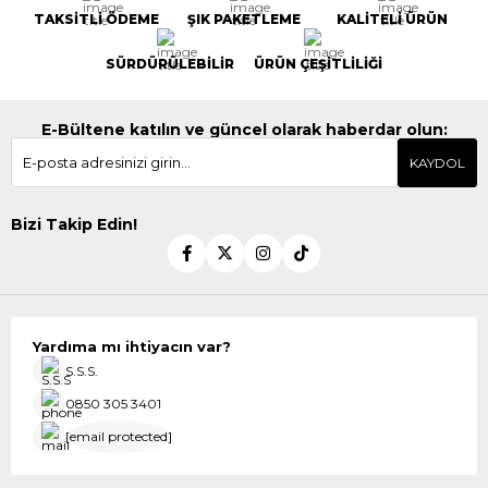
TAKSİTLİ ÖDEME
ŞIK PAKETLEME
KALİTELİ ÜRÜN
SÜRDÜRÜLEBİLİR
ÜRÜN ÇEŞİTLİLİĞİ
E-Bültene katılın ve güncel olarak haberdar olun:
KAYDOL
Bizi Takip Edin!
Yardıma mı ihtiyacın var?
S.S.S.
0850 305 3401
[email protected]