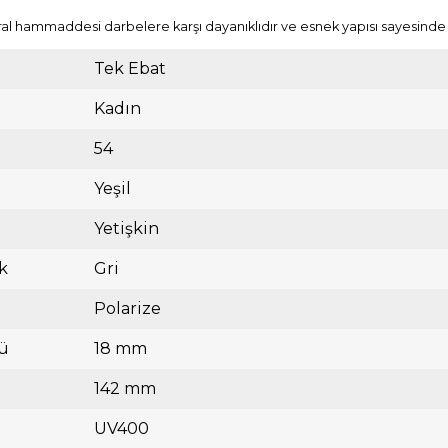
l hammaddesi darbelere karşı dayanıklıdır ve esnek yapısı sayesinde k
Tek Ebat
Kadın
54
Yeşil
Yetişkin
k
Gri
Polarize
ü
18 mm
142 mm
UV400