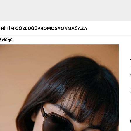
Hemen Keşfet
Hemen Keşfet
 RİTİM GÖZLÜĞÜ
PROMOSYON
MAĞAZA
özlüğü