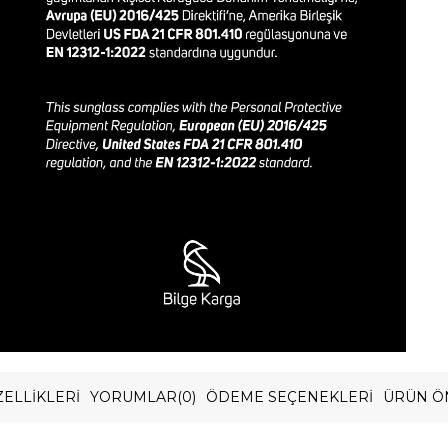
ELLIKLERI
YORUMLAR
(0)
ÖDEME SEÇENEKLERI
ÜRÜN Ö