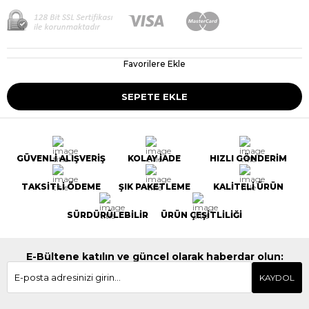
Favorilere Ekle
GÜVENLİ ALIŞVERİŞ
KOLAY İADE
HIZLI GÖNDERİM
TAKSİTLİ ÖDEME
ŞIK PAKETLEME
KALİTELİ ÜRÜN
SÜRDÜRÜLEBİLİR
ÜRÜN ÇEŞİTLİLİĞİ
E-Bültene katılın ve güncel olarak haberdar olun:
KAYDOL