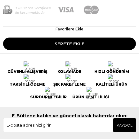
Favorilere Ekle
GÜVENLİ ALIŞVERİŞ
KOLAY İADE
HIZLI GÖNDERİM
TAKSİTLİ ÖDEME
ŞIK PAKETLEME
KALİTELİ ÜRÜN
SÜRDÜRÜLEBİLİR
ÜRÜN ÇEŞİTLİLİĞİ
E-Bültene katılın ve güncel olarak haberdar olun:
KAYDOL