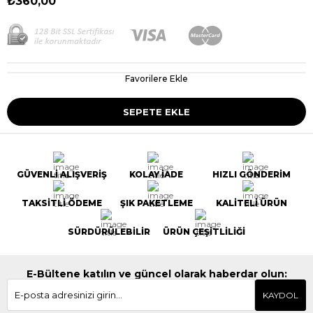
₺360,00
Favorilere Ekle
GÜVENLİ ALIŞVERİŞ
KOLAY İADE
HIZLI GÖNDERİM
TAKSİTLİ ÖDEME
ŞIK PAKETLEME
KALİTELİ ÜRÜN
SÜRDÜRÜLEBİLİR
ÜRÜN ÇEŞİTLİLİĞİ
E-Bültene katılın ve güncel olarak haberdar olun:
KAYDOL