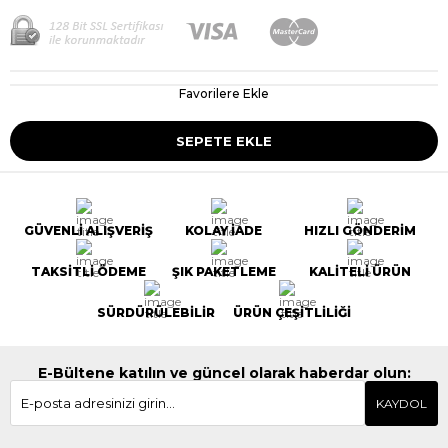
Favorilere Ekle
GÜVENLİ ALIŞVERİŞ
KOLAY İADE
HIZLI GÖNDERİM
TAKSİTLİ ÖDEME
ŞIK PAKETLEME
KALİTELİ ÜRÜN
SÜRDÜRÜLEBİLİR
ÜRÜN ÇEŞİTLİLİĞİ
E-Bültene katılın ve güncel olarak haberdar olun:
KAYDOL