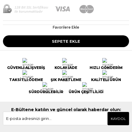
Favorilere Ekle
GÜVENLİ ALIŞVERİŞ
KOLAY İADE
HIZLI GÖNDERİM
TAKSİTLİ ÖDEME
ŞIK PAKETLEME
KALİTELİ ÜRÜN
SÜRDÜRÜLEBİLİR
ÜRÜN ÇEŞİTLİLİĞİ
E-Bültene katılın ve güncel olarak haberdar olun:
KAYDOL