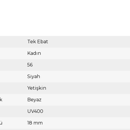
Tek Ebat
Kadın
56
Siyah
Yetişkin
k
Beyaz
UV400
ü
18 mm