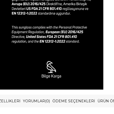
ELLIKLERI
YORUMLAR
(0)
ÖDEME SEÇENEKLERI
ÜRÜN Ö