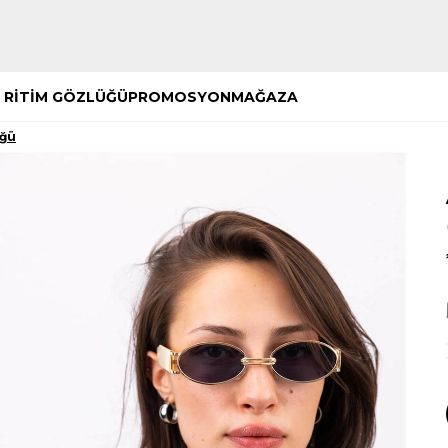
Hemen Keşfet
Hemen Keşfet
 RİTİM GÖZLÜĞÜ
PROMOSYON
MAĞAZA
üğü