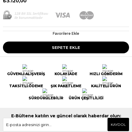
₺3.120,00
Favorilere Ekle
GÜVENLİ ALIŞVERİŞ
KOLAY İADE
HIZLI GÖNDERİM
TAKSİTLİ ÖDEME
ŞIK PAKETLEME
KALİTELİ ÜRÜN
SÜRDÜRÜLEBİLİR
ÜRÜN ÇEŞİTLİLİĞİ
E-Bültene katılın ve güncel olarak haberdar olun:
KAYDOL