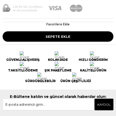
Favorilere Ekle
GÜVENLİ ALIŞVERİŞ
KOLAY İADE
HIZLI GÖNDERİM
TAKSİTLİ ÖDEME
ŞIK PAKETLEME
KALİTELİ ÜRÜN
SÜRDÜRÜLEBİLİR
ÜRÜN ÇEŞİTLİLİĞİ
E-Bültene katılın ve güncel olarak haberdar olun:
KAYDOL