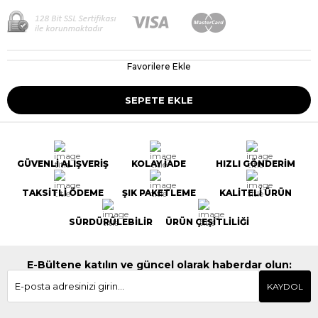
Favorilere Ekle
GÜVENLİ ALIŞVERİŞ
KOLAY İADE
HIZLI GÖNDERİM
TAKSİTLİ ÖDEME
ŞIK PAKETLEME
KALİTELİ ÜRÜN
SÜRDÜRÜLEBİLİR
ÜRÜN ÇEŞİTLİLİĞİ
E-Bültene katılın ve güncel olarak haberdar olun:
KAYDOL