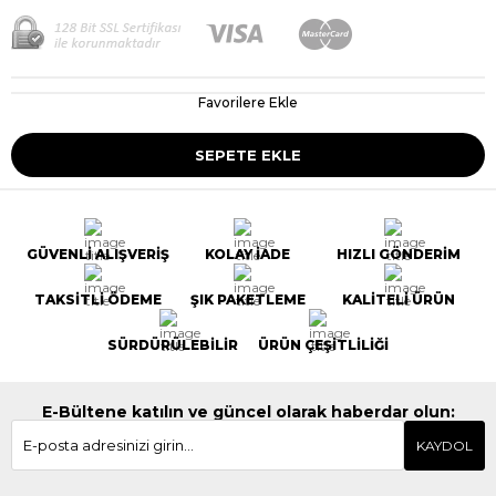
Favorilere Ekle
GÜVENLİ ALIŞVERİŞ
KOLAY İADE
HIZLI GÖNDERİM
TAKSİTLİ ÖDEME
ŞIK PAKETLEME
KALİTELİ ÜRÜN
SÜRDÜRÜLEBİLİR
ÜRÜN ÇEŞİTLİLİĞİ
E-Bültene katılın ve güncel olarak haberdar olun:
KAYDOL