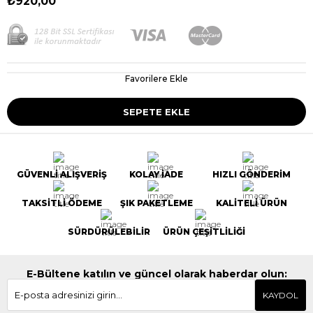
₺920,00
Favorilere Ekle
GÜVENLİ ALIŞVERİŞ
KOLAY İADE
HIZLI GÖNDERİM
TAKSİTLİ ÖDEME
ŞIK PAKETLEME
KALİTELİ ÜRÜN
SÜRDÜRÜLEBİLİR
ÜRÜN ÇEŞİTLİLİĞİ
E-Bültene katılın ve güncel olarak haberdar olun:
KAYDOL