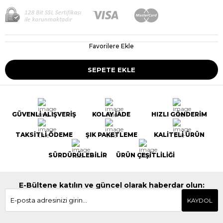
Favorilere Ekle
GÜVENLİ ALIŞVERİŞ
KOLAY İADE
HIZLI GÖNDERİM
TAKSİTLİ ÖDEME
ŞIK PAKETLEME
KALİTELİ ÜRÜN
SÜRDÜRÜLEBİLİR
ÜRÜN ÇEŞİTLİLİĞİ
E-Bültene katılın ve güncel olarak haberdar olun:
KAYDOL