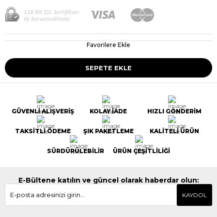
Favorilere Ekle
GÜVENLİ ALIŞVERİŞ
KOLAY İADE
HIZLI GÖNDERİM
TAKSİTLİ ÖDEME
ŞIK PAKETLEME
KALİTELİ ÜRÜN
SÜRDÜRÜLEBİLİR
ÜRÜN ÇEŞİTLİLİĞİ
E-Bültene katılın ve güncel olarak haberdar olun:
KAYDOL