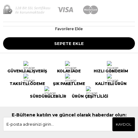
Favorilere Ekle
GÜVENLİ ALIŞVERİŞ
KOLAY İADE
HIZLI GÖNDERİM
TAKSİTLİ ÖDEME
ŞIK PAKETLEME
KALİTELİ ÜRÜN
SÜRDÜRÜLEBİLİR
ÜRÜN ÇEŞİTLİLİĞİ
E-Bültene katılın ve güncel olarak haberdar olun:
KAYDOL