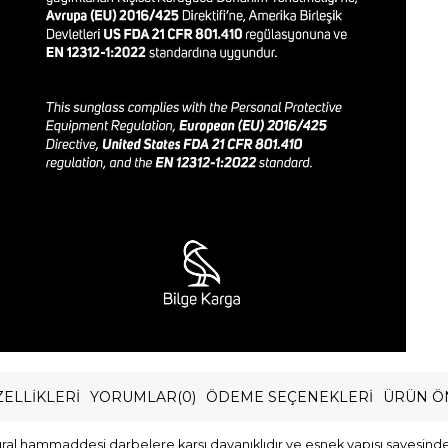
ELLIKLERI
YORUMLAR
(0)
ÖDEME SEÇENEKLERI
ÜRÜN Ö
l hammaddesi darbelere karşı dayanıklıdır ve esnek yapısı sayesinde kol