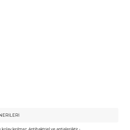
NERILERI
ay kırılmaz. Antibaktriel ve antialerjiktir -