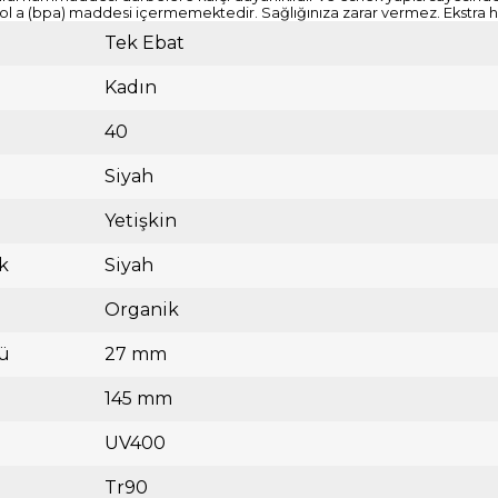
l a (bpa) maddesi içermemektedir. Sağlığınıza zarar vermez. Ekstra haf
Tek Ebat
Kadın
40
Siyah
Yetişkin
k
Siyah
Organik
ü
27 mm
145 mm
UV400
Tr90