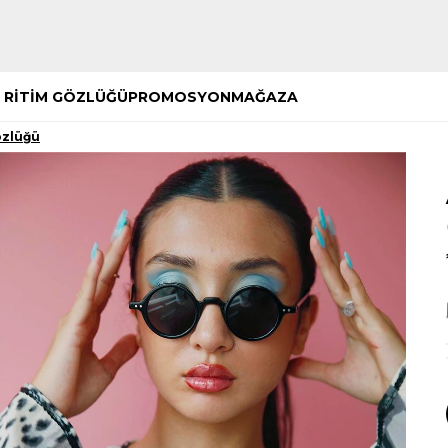
Hemen Keşfet
Hemen Keşfet
 RİTİM GÖZLÜĞÜ
PROMOSYON
MAĞAZA
özlüğü