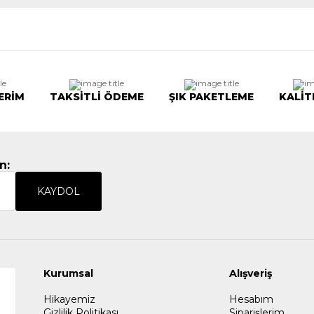
ERİM
TAKSİTLİ ÖDEME
ŞIK PAKETLEME
KALİT
n:
KAYDOL
Kurumsal
Alışveriş
Hikayemiz
Hesabım
Gizlilik Politikası
Siparişlerim