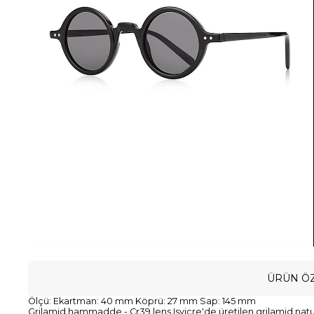
ÜRÜN ÖZ
Ölçü: Ekartman: 40 mm Köprü: 27 mm Sap: 145 mm
Grilamid hammadde - Cr39 lens Isviçre'de üretilen grilamid natura