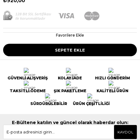
₺920,00
Favorilere Ekle
GÜVENLİ ALIŞVERİŞ
KOLAY İADE
HIZLI GÖNDERİM
TAKSİTLİ ÖDEME
ŞIK PAKETLEME
KALİTELİ ÜRÜN
SÜRDÜRÜLEBİLİR
ÜRÜN ÇEŞİTLİLİĞİ
E-Bültene katılın ve güncel olarak haberdar olun:
KAYDOL