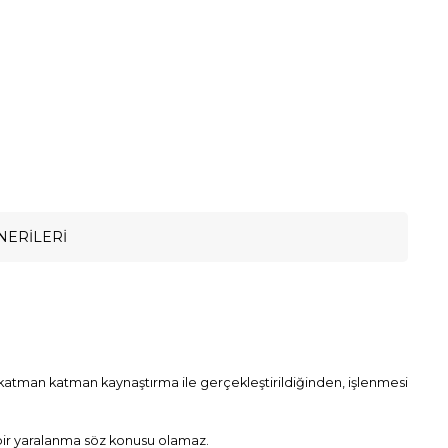
NERILERI
katman katman kaynaştırma ile gerçekleştirildiğinden, işlenmesi
 bir yaralanma söz konusu olamaz.