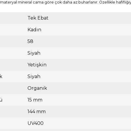
n bu materyal mineral cama göre çok daha az buharlanır. Özellikle hafifliği
Tek Ebat
Kadın
58
Siyah
Yetişkin
k
Siyah
Organik
ü
15 mm
144 mm
UV400