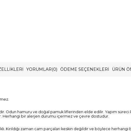
ELLIKLERI
YORUMLAR
(0)
ÖDEME SEÇENEKLERI
ÜRÜN Ö
rmez.
dir. Odun hamuru ve doğal pamuk liflerinden elde edilir. Yapım süreci 
r. Herhangi bir alerjen durumu içermez ve çevre dostudur.
lı. Kırıldığı zaman cam parçaları keskin değildir ve böylece herhangi