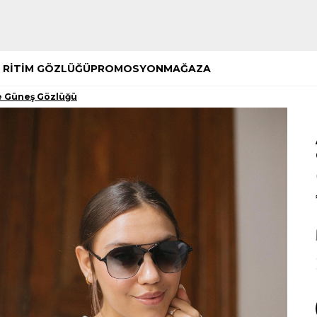
Hemen Keşfet
Hemen Keşfet
 RİTİM GÖZLÜĞÜ
PROMOSYON
MAĞAZA
e Güneş Gözlüğü