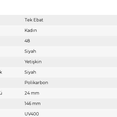
Tek Ebat
Kadın
48
Siyah
Yetişkin
k
Siyah
Polikarbon
ü
24 mm
146 mm
UV400