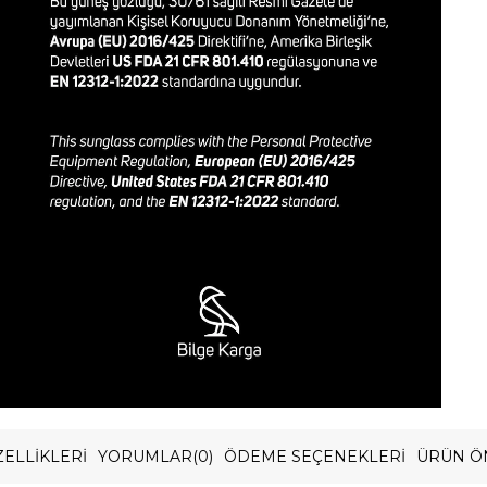
ELLIKLERI
YORUMLAR
(0)
ÖDEME SEÇENEKLERI
ÜRÜN Ö