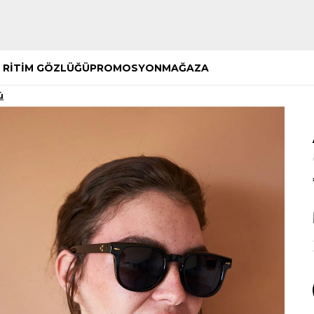
Hemen Keşfet
Hemen Keşfet
 RİTİM GÖZLÜĞÜ
PROMOSYON
MAĞAZA
ü