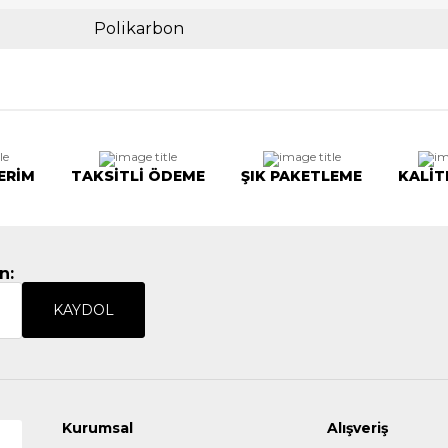
Polikarbon
ERİM
TAKSİTLİ ÖDEME
ŞIK PAKETLEME
KALİT
n:
KAYDOL
Kurumsal
Alışveriş