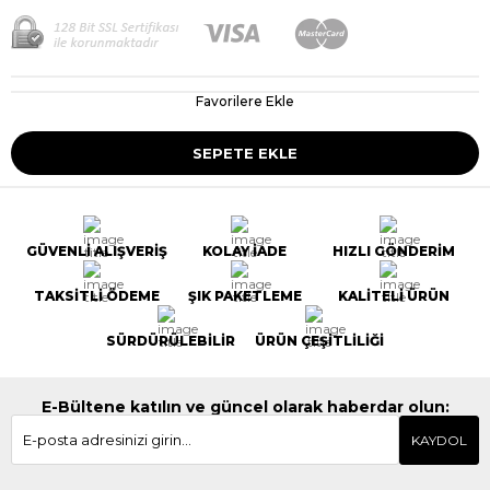
Favorilere Ekle
GÜVENLİ ALIŞVERİŞ
KOLAY İADE
HIZLI GÖNDERİM
TAKSİTLİ ÖDEME
ŞIK PAKETLEME
KALİTELİ ÜRÜN
SÜRDÜRÜLEBİLİR
ÜRÜN ÇEŞİTLİLİĞİ
E-Bültene katılın ve güncel olarak haberdar olun:
KAYDOL