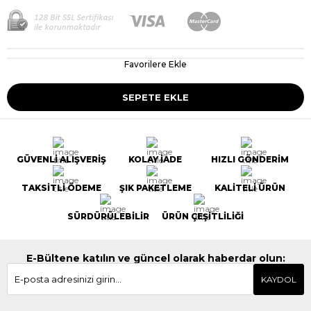
Favorilere Ekle
GÜVENLİ ALIŞVERİŞ
KOLAY İADE
HIZLI GÖNDERİM
TAKSİTLİ ÖDEME
ŞIK PAKETLEME
KALİTELİ ÜRÜN
SÜRDÜRÜLEBİLİR
ÜRÜN ÇEŞİTLİLİĞİ
E-Bültene katılın ve güncel olarak haberdar olun:
KAYDOL