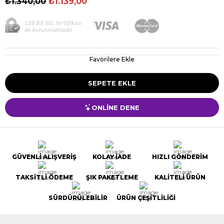
₺1.340,00
₺1.139,00
Favorilere Ekle
ONLİNE DENE
GÜVENLİ ALIŞVERİŞ
KOLAY İADE
HIZLI GÖNDERİM
TAKSİTLİ ÖDEME
ŞIK PAKETLEME
KALİTELİ ÜRÜN
SÜRDÜRÜLEBİLİR
ÜRÜN ÇEŞİTLİLİĞİ