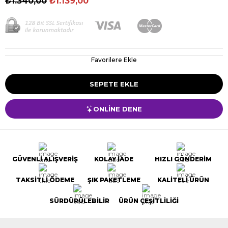
₺1.340,00
₺1.139,00
Favorilere Ekle
ONLİNE DENE
GÜVENLİ ALIŞVERİŞ
KOLAY İADE
HIZLI GÖNDERİM
TAKSİTLİ ÖDEME
ŞIK PAKETLEME
KALİTELİ ÜRÜN
SÜRDÜRÜLEBİLİR
ÜRÜN ÇEŞİTLİLİĞİ