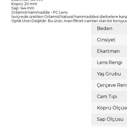
Köprü: 20 mm
Sap: 144 mm
Grilamid Hammadde - PC Lens
İsviçrede üretilen Grilamid Natural hammaddesi darbelere karşı d
Optik Ürün Değildir. Bu ürün, mavi filtreli camları olan bir koruyu
Beden
Cinsiyet
Ekartman
Lens Rengi
Yaş Grubu
Çerçeve Ren
Cam Tipi
Köprü Ölçüs
Sap Ölçüsü