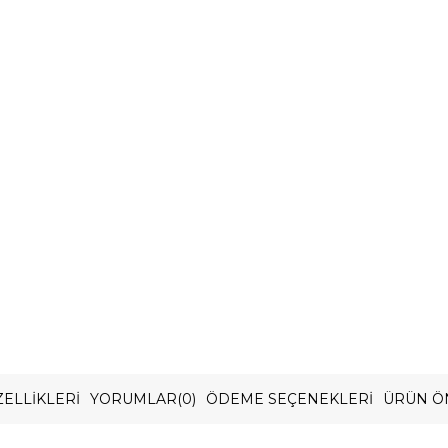
ELLIKLERI
YORUMLAR
(0)
ÖDEME SEÇENEKLERI
ÜRÜN Ö