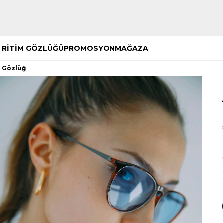
Hemen Keşfet
Hemen Keşfet
 RİTİM GÖZLÜĞÜ
PROMOSYON
MAĞAZA
 Gözlüğ