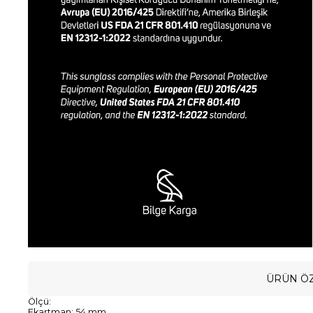
ÜRÜN ÖZ
Ölçü:
Ekartman: 54 mm