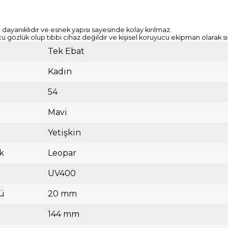
ayanıklıdır ve esnek yapısı sayesinde kolay kırılmaz.
cu gözlük olup tıbbi cihaz değildir ve kişisel koruyucu ekipman olarak sı
Tek Ebat
Kadın
54
Mavi
Yetişkin
k
Leopar
UV400
ü
20 mm
144 mm