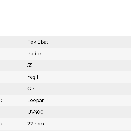
Tek Ebat
Kadın
55
Yeşil
Genç
k
Leopar
UV400
ü
22 mm