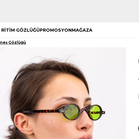
Hemen Keşfet
Hemen Keşfet
 RİTİM GÖZLÜĞÜ
PROMOSYON
MAĞAZA
neş Gözlüğü