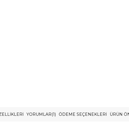
ELLIKLERI
YORUMLAR
(1)
ÖDEME SEÇENEKLERI
ÜRÜN ÖN