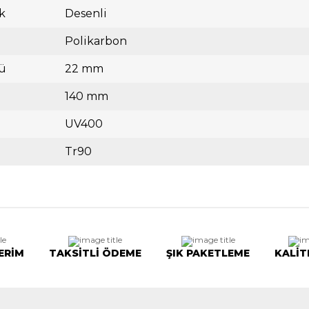
k
Desenli
Polikarbon
ü
22 mm
140 mm
UV400
Tr90
ERİM
TAKSİTLİ ÖDEME
ŞIK PAKETLEME
KALİT