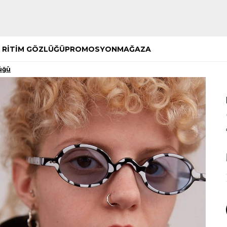
Hemen Keşfet
Hemen Keşfet
 RİTİM GÖZLÜĞÜ
PROMOSYON
MAĞAZA
üğü