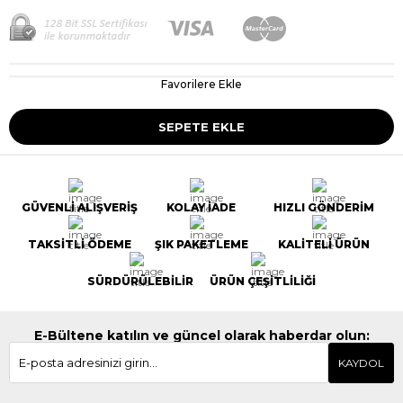
Favorilere Ekle
GÜVENLİ ALIŞVERİŞ
KOLAY İADE
HIZLI GÖNDERİM
TAKSİTLİ ÖDEME
ŞIK PAKETLEME
KALİTELİ ÜRÜN
SÜRDÜRÜLEBİLİR
ÜRÜN ÇEŞİTLİLİĞİ
E-Bültene katılın ve güncel olarak haberdar olun:
KAYDOL