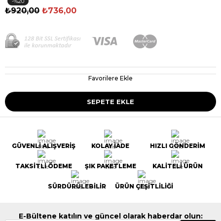
20
₺920,00
₺736,00
Favorilere Ekle
GÜVENLİ ALIŞVERİŞ
KOLAY İADE
HIZLI GÖNDERİM
TAKSİTLİ ÖDEME
ŞIK PAKETLEME
KALİTELİ ÜRÜN
SÜRDÜRÜLEBİLİR
ÜRÜN ÇEŞİTLİLİĞİ
E-Bültene katılın ve güncel olarak haberdar olun: