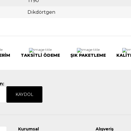
Tr90
Dikdörtgen
ERİM
TAKSİTLİ ÖDEME
ŞIK PAKETLEME
KALİT
n:
KAYDOL
Kurumsal
Alışveriş