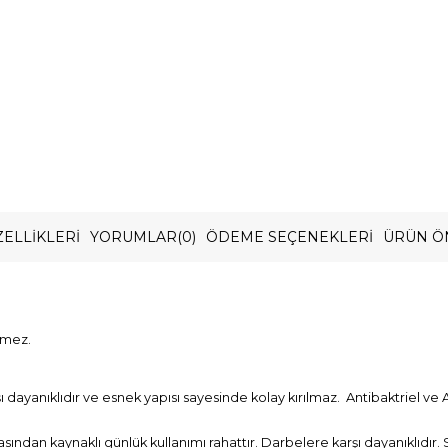
ELLIKLERI
YORUMLAR
(0)
ÖDEME SEÇENEKLERI
ÜRÜN Ö
rmez.
ayanıklıdır ve esnek yapısı sayesinde kolay kırılmaz. Antibaktriel ve A
asından kaynaklı günlük kullanımı rahattır. Darbelere karşı dayanıklıdır