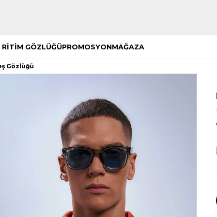
Hemen Keşfet
Hemen Keşfet
 RİTİM GÖZLÜĞÜ
PROMOSYON
MAĞAZA
eş Gözlüğü