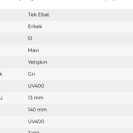
Tek Ebat
Erkek
51
Mavi
Yetişkin
k
Gri
UV400
ü
13 mm
140 mm
UV400