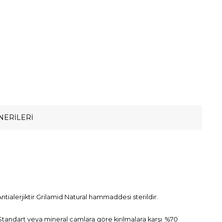
NERILERI
ntialerjiktir Grilamid Natural hammaddesi sterildir.
. Standart veya mineral camlara göre kırılmalara karşı %70