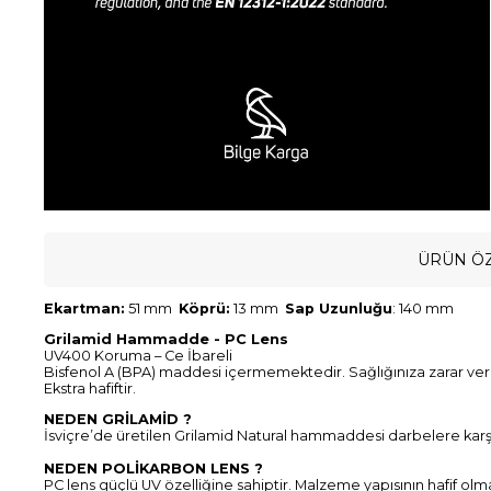
ÜRÜN ÖZ
Ekartman:
51 mm
Köprü:
13 mm
Sap Uzunluğu
: 140 mm
Grilamid Hammadde - PC Lens
UV400 Koruma – Ce İbareli
Bisfenol A (BPA) maddesi içermemektedir. Sağlığınıza zarar ve
Ekstra hafiftir.
NEDEN GRİLAMİD ?
İsviçre’de üretilen Grilamid Natural hammaddesi darbelere karşı d
NEDEN POLİKARBON LENS ?
PC lens güçlü UV özelliğine sahiptir. Malzeme yapısının hafif olm