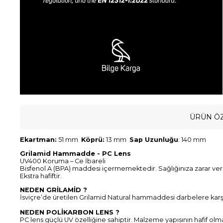
ÜRÜN ÖZ
Ekartman:
51 mm
Köprü:
13 mm
Sap Uzunluğu
: 140 mm
Grilamid Hammadde - PC Lens
UV400 Koruma – Ce İbareli
Bisfenol A (BPA) maddesi içermemektedir. Sağlığınıza zarar ve
Ekstra hafiftir.
NEDEN GRİLAMİD ?
İsviçre’de üretilen Grilamid Natural hammaddesi darbelere karşı d
NEDEN POLİKARBON LENS ?
PC lens güçlü UV özelliğine sahiptir. Malzeme yapısının hafif olm