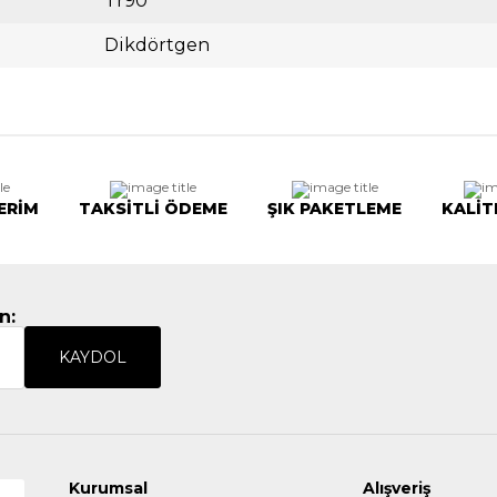
Tr90
Dikdörtgen
ERİM
TAKSİTLİ ÖDEME
ŞIK PAKETLEME
KALİT
n:
KAYDOL
Kurumsal
Alışveriş