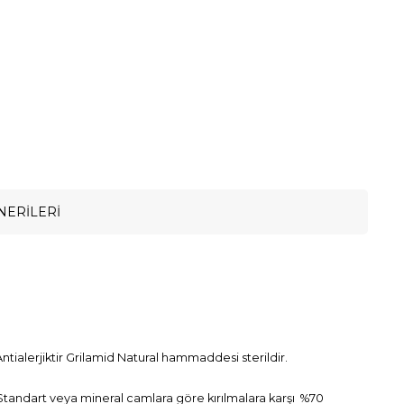
NERILERI
ntialerjiktir Grilamid Natural hammaddesi sterildir.
. Standart veya mineral camlara göre kırılmalara karşı %70