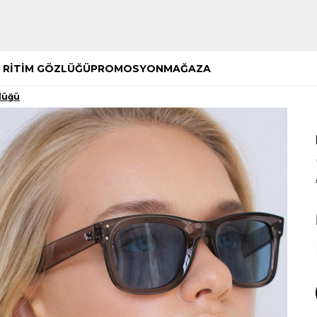
Hemen Keşfet
Hemen Keşfet
 RİTİM GÖZLÜĞÜ
PROMOSYON
MAĞAZA
lüğü