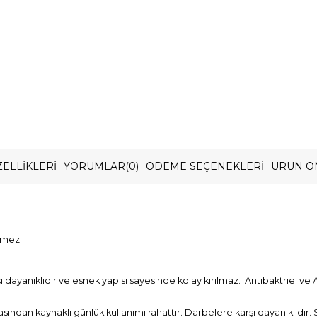
ELLIKLERI
YORUMLAR
(0)
ÖDEME SEÇENEKLERI
ÜRÜN Ö
rmez.
ayanıklıdır ve esnek yapısı sayesinde kolay kırılmaz. Antibaktriel ve A
asından kaynaklı günlük kullanımı rahattır. Darbelere karşı dayanıklıdır