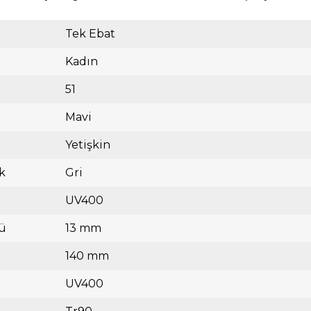
Tek Ebat
Kadın
51
Mavi
Yetişkin
k
Gri
UV400
ü
13 mm
140 mm
UV400