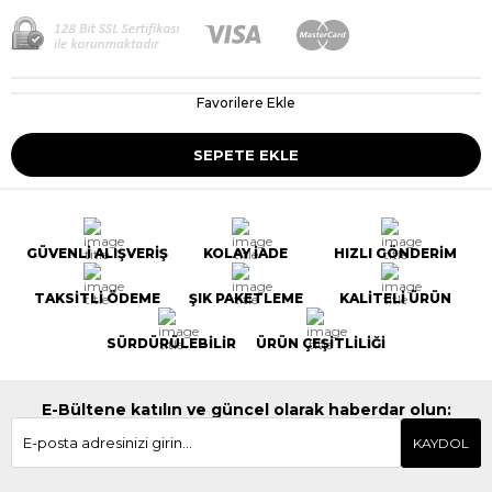
Favorilere Ekle
GÜVENLİ ALIŞVERİŞ
KOLAY İADE
HIZLI GÖNDERİM
TAKSİTLİ ÖDEME
ŞIK PAKETLEME
KALİTELİ ÜRÜN
SÜRDÜRÜLEBİLİR
ÜRÜN ÇEŞİTLİLİĞİ
E-Bültene katılın ve güncel olarak haberdar olun:
KAYDOL