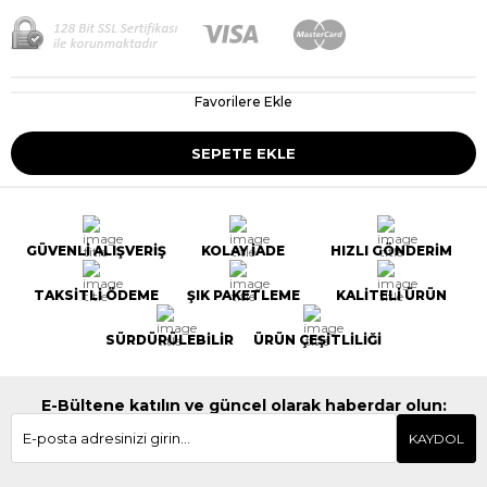
Favorilere Ekle
GÜVENLİ ALIŞVERİŞ
KOLAY İADE
HIZLI GÖNDERİM
TAKSİTLİ ÖDEME
ŞIK PAKETLEME
KALİTELİ ÜRÜN
SÜRDÜRÜLEBİLİR
ÜRÜN ÇEŞİTLİLİĞİ
E-Bültene katılın ve güncel olarak haberdar olun:
KAYDOL