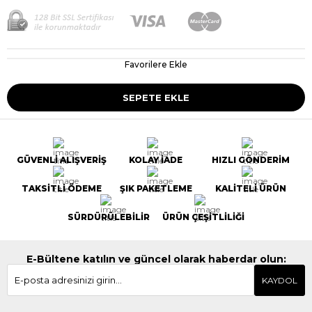
Favorilere Ekle
GÜVENLİ ALIŞVERİŞ
KOLAY İADE
HIZLI GÖNDERİM
TAKSİTLİ ÖDEME
ŞIK PAKETLEME
KALİTELİ ÜRÜN
SÜRDÜRÜLEBİLİR
ÜRÜN ÇEŞİTLİLİĞİ
E-Bültene katılın ve güncel olarak haberdar olun:
KAYDOL