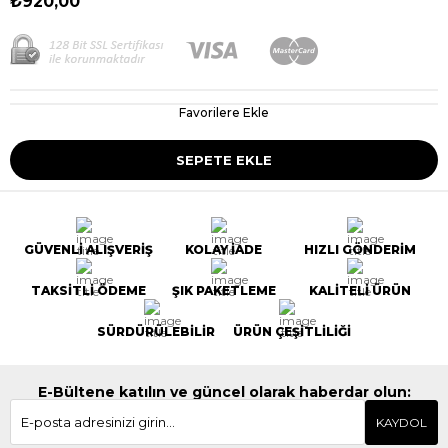
₺920,00
Favorilere Ekle
GÜVENLİ ALIŞVERİŞ
KOLAY İADE
HIZLI GÖNDERİM
TAKSİTLİ ÖDEME
ŞIK PAKETLEME
KALİTELİ ÜRÜN
SÜRDÜRÜLEBİLİR
ÜRÜN ÇEŞİTLİLİĞİ
E-Bültene katılın ve güncel olarak haberdar olun:
KAYDOL