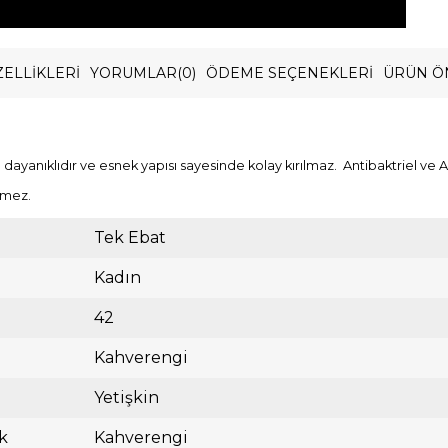
ELLIKLERI
YORUMLAR
(0)
ÖDEME SEÇENEKLERI
ÜRÜN Ö
ayanıklıdır ve esnek yapısı sayesinde kolay kırılmaz. Antibaktriel ve An
rmez.
Tek Ebat
Kadın
42
Kahverengi
Yetişkin
k
Kahverengi