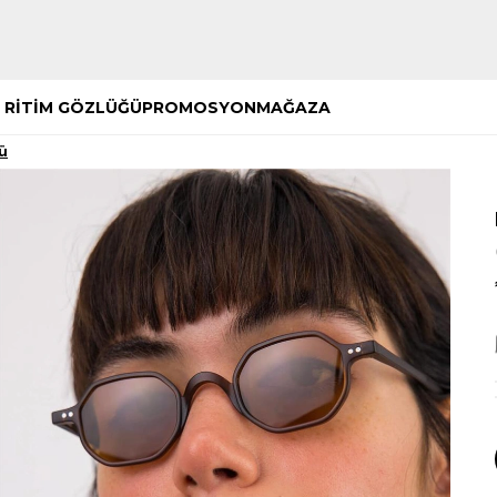
Hemen Keşfet
Hemen Keşfet
 RİTİM GÖZLÜĞÜ
PROMOSYON
MAĞAZA
ü