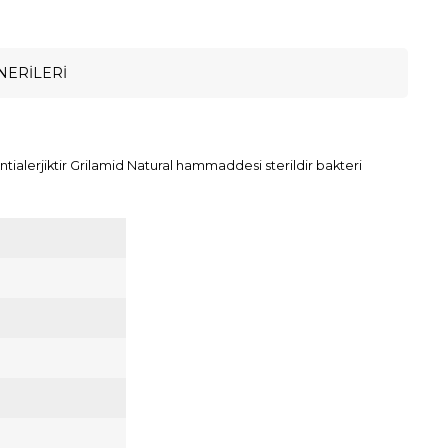
NERILERI
tialerjiktir Grilamid Natural hammaddesi sterildir bakteri