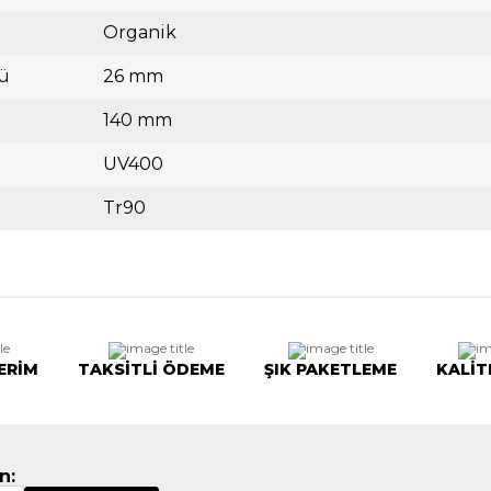
Organik
ü
26 mm
140 mm
UV400
Tr90
ERİM
TAKSİTLİ ÖDEME
ŞIK PAKETLEME
KALİT
n: