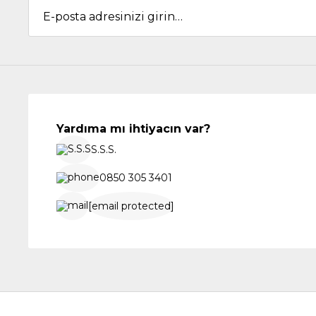
Yardıma mı ihtiyacın var?
S.S.S.
0850 305 3401
[email protected]