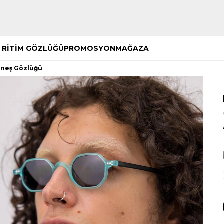
Hemen Keşfet
Hemen Keşfet
 RİTİM GÖZLÜĞÜ
PROMOSYON
MAĞAZA
üneş Gözlüğü