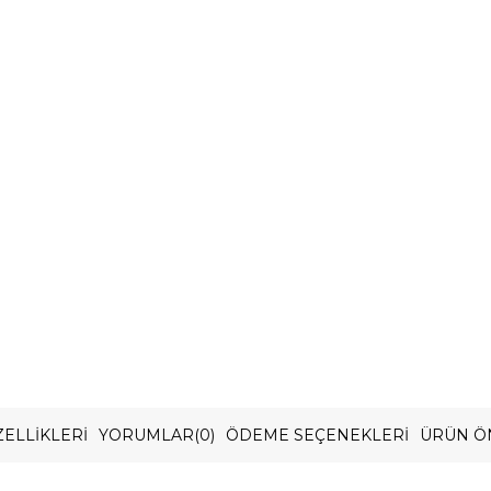
ELLIKLERI
YORUMLAR
(0)
ÖDEME SEÇENEKLERI
ÜRÜN Ö