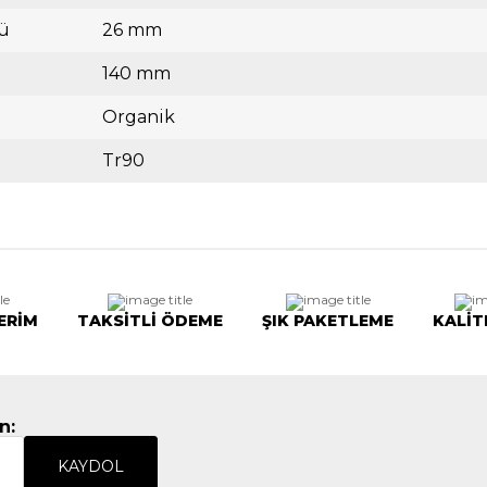
ü
26 mm
140 mm
Organik
Tr90
ERİM
TAKSİTLİ ÖDEME
ŞIK PAKETLEME
KALİT
n:
KAYDOL