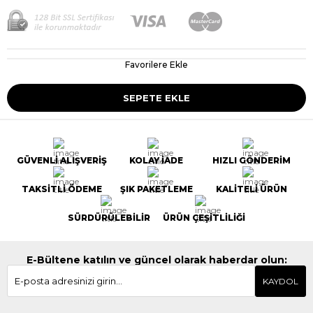
Favorilere Ekle
GÜVENLİ ALIŞVERİŞ
KOLAY İADE
HIZLI GÖNDERİM
TAKSİTLİ ÖDEME
ŞIK PAKETLEME
KALİTELİ ÜRÜN
SÜRDÜRÜLEBİLİR
ÜRÜN ÇEŞİTLİLİĞİ
E-Bültene katılın ve güncel olarak haberdar olun:
KAYDOL