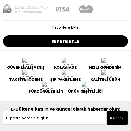
Favorilere Ekle
GÜVENLİ ALIŞVERİŞ
KOLAY İADE
HIZLI GÖNDERİM
TAKSİTLİ ÖDEME
ŞIK PAKETLEME
KALİTELİ ÜRÜN
SÜRDÜRÜLEBİLİR
ÜRÜN ÇEŞİTLİLİĞİ
E-Bültene katılın ve güncel olarak haberdar olun:
KAYDOL