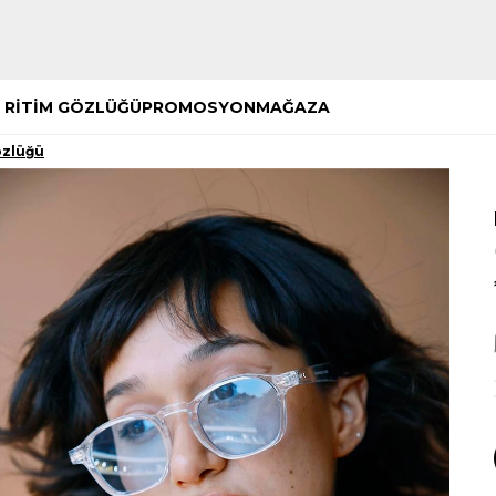
Hemen Keşfet
Hemen Keşfet
 RİTİM GÖZLÜĞÜ
PROMOSYON
MAĞAZA
özlüğü