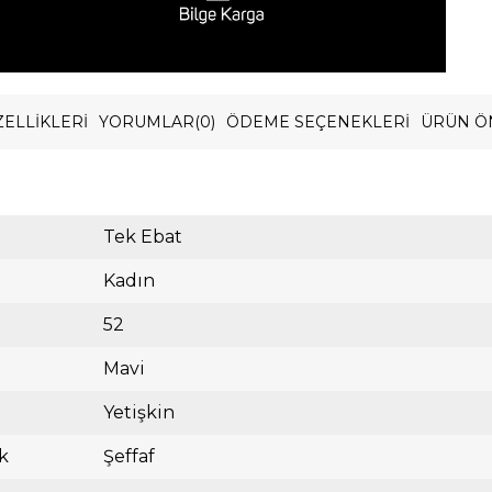
ELLIKLERI
YORUMLAR
(0)
ÖDEME SEÇENEKLERI
ÜRÜN Ö
Tek Ebat
Kadın
52
Mavi
Yetişkin
k
Şeffaf