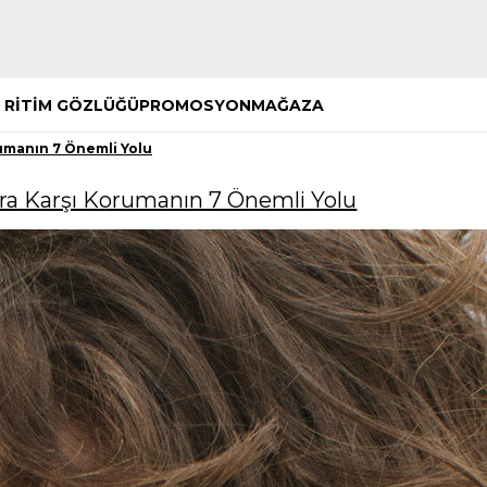
Hemen Keşfet
Hemen Keşfet
 RİTİM GÖZLÜĞÜ
PROMOSYON
MAĞAZA
rumanın 7 Önemli Yolu
lara Karşı Korumanın 7 Önemli Yolu