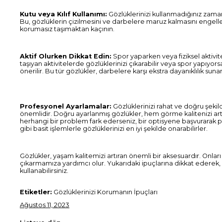
Kutu veya Kılıf Kullanımı:
Gözlüklerinizi kullanmadığınız zamanl
Bu, gözlüklerin çizilmesini ve darbelere maruz kalmasını engelley
korumasız taşımaktan kaçının.
Aktif Olurken Dikkat Edin:
Spor yaparken veya fiziksel aktivite
taşıyan aktivitelerde gözlüklerinizi çıkarabilir veya spor yapıyor
önerilir. Bu tür gözlükler, darbelere karşı ekstra dayanıklılık sunar 
Profesyonel Ayarlamalar:
Gözlüklerinizi rahat ve doğru şeki
önemlidir. Doğru ayarlanmış gözlükler, hem görme kalitenizi ar
herhangi bir problem fark ederseniz, bir optisyene başvurarak
gibi basit işlemlerle gözlüklerinizi en iyi şekilde onarabilirler.
Gözlükler, yaşam kalitemizi artıran önemli bir aksesuardır. Onla
çıkarmamıza yardımcı olur. Yukarıdaki ipuçlarına dikkat ederek, göz
kullanabilirsiniz.
Etiketler:
Gözlüklerinizi Korumanın İpuçları
Ağustos 11, 2023