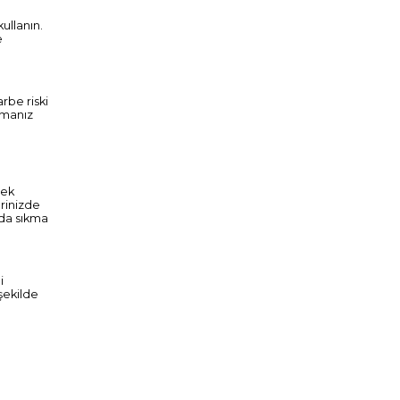
ullanın.
e
rbe riski
rumanız
mek
rinizde
ida sıkma
i
 şekilde