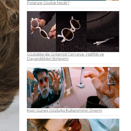
Polarize Gözlük Nedir?
Gözlüklerde Grilamid Çerçeve: Hafiflik ve
Dayanıklılığın Birleşimi
Kışın Güneş Gözlüğü Kullanımının Önemi