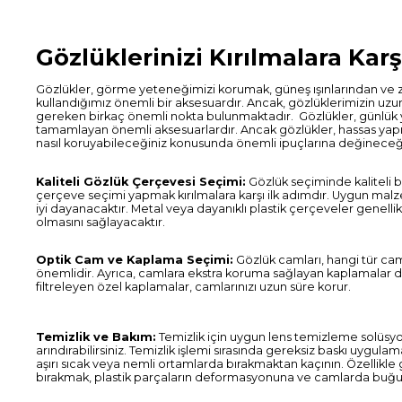
Gözlüklerinizi Kırılmalara Ka
Gözlükler, görme yeteneğimizi korumak, güneş ışınlarından ve z
kullandığımız önemli bir aksesuardır. Ancak, gözlüklerimizin u
gereken birkaç önemli nokta bulunmaktadır. Gözlükler, günlük 
tamamlayan önemli aksesuarlardır. Ancak gözlükler, hassas yapıları
nasıl koruyabileceğiniz konusunda önemli ipuçlarına değineceğ
Kaliteli Gözlük Çerçevesi Seçimi:
Gözlük seçiminde kaliteli bi
çerçeve seçimi yapmak kırılmalara karşı ilk adımdır. Uygun mal
iyi dayanacaktır. Metal veya dayanıklı plastik çerçeveler genell
olmasını sağlayacaktır.
Optik Cam ve Kaplama Seçimi:
Gözlük camları, hangi tür cam
önemlidir. Ayrıca, camlara ekstra koruma sağlayan kaplamalar da 
filtreleyen özel kaplamalar, camlarınızı uzun süre korur.
Temizlik ve Bakım:
Temizlik için uygun lens temizleme solüsyon
arındırabilirsiniz. Temizlik işlemi sırasında gereksiz baskı uygu
aşırı sıcak veya nemli ortamlarda bırakmaktan kaçının. Özellikle 
bırakmak, plastik parçaların deformasyonuna ve camlarda buğu