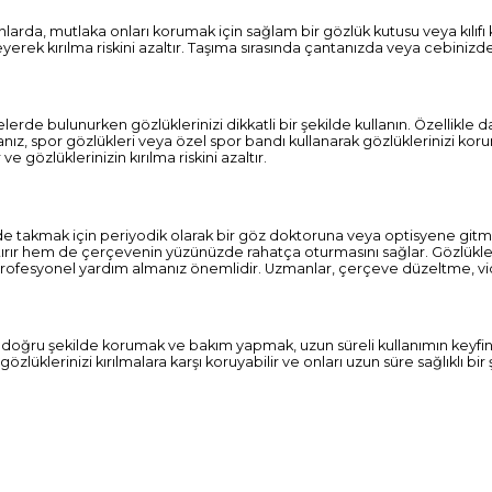
arda, mutlaka onları korumak için sağlam bir gözlük kutusu veya kılıfı k
erek kırılma riskini azaltır. Taşıma sırasında çantanızda veya cebinizd
lerde bulunurken gözlüklerinizi dikkatli bir şekilde kullanın. Özellikle da
sanız, spor gözlükleri veya özel spor bandı kullanarak gözlüklerinizi ko
ve gözlüklerinizin kırılma riskini azaltır.
lde takmak için periyodik olarak bir göz doktoruna veya optisyene git
tırır hem de çerçevenin yüzünüzde rahatça oturmasını sağlar. Gözlükle
 profesyonel yardım almanız önemlidir. Uzmanlar, çerçeve düzeltme, v
rı doğru şekilde korumak ve bakım yapmak, uzun süreli kullanımın keyfin
lüklerinizi kırılmalara karşı koruyabilir ve onları uzun süre sağlıklı bir