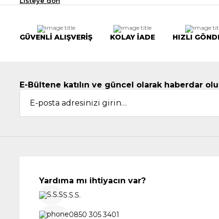
Listeye dön
GÜVENLİ ALIŞVERİŞ
KOLAY İADE
HIZLI GÖND
E-Bültene katılın ve güncel olarak haberdar olu
Yardıma mı ihtiyacın var?
S.S.S.
0850 305 3401