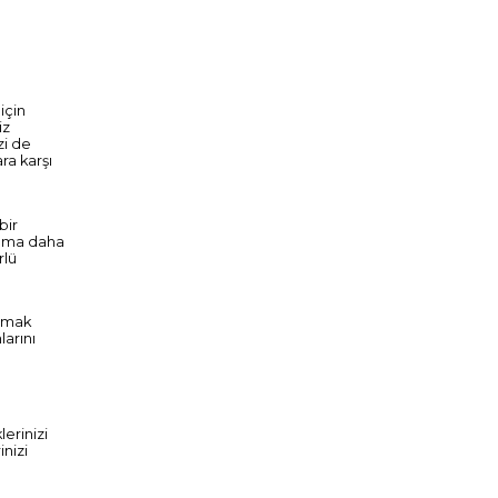
için
iz
zi de
ra karşı
bir
nıma daha
rlü
ışmak
larını
erinizi
inizi