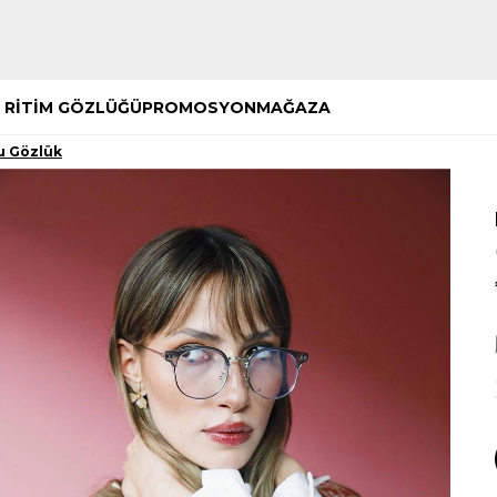
Hemen Keşfet
Hemen Keşfet
 RİTİM GÖZLÜĞÜ
PROMOSYON
MAĞAZA
u Gözlük