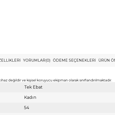
ELLIKLERI
YORUMLAR
(0)
ÖDEME SEÇENEKLERI
ÜRÜN Ö
cihaz değildir ve kişisel koruyucu ekipman olarak sınıflandırılmaktadır.
Tek Ebat
Kadın
54