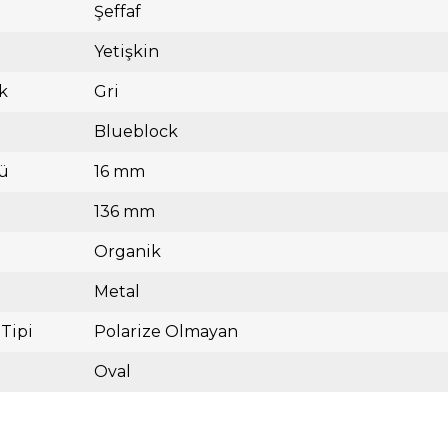
Şeffaf
Yetişkin
k
Gri
Blueblock
ü
16 mm
136 mm
Organik
Metal
 Tipi
Polarize Olmayan
Oval